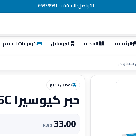
للتواصل: المنقف - 66339981
الرئيسية
المجلة
البروفايل
كوبونات الخصم
توصيل سريع
حبر كيوسيرا TK 8345C ازرق سماوى
33.00
KWD