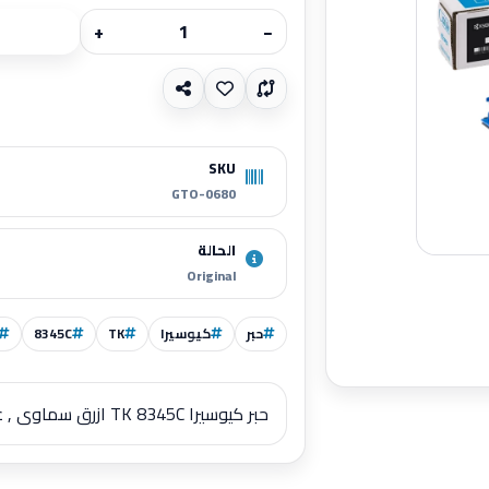
+
−
SKU
GTO-0680
الحالة
Original
حبر
كيوسيرا
TK
8345C
حبر كيوسيرا TK 8345C ازرق سماوى , عدد الصفحات: 12,000