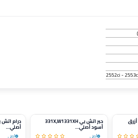
بر اتش بي W9051MC أزرق
حبر اتش بي 331X,W1331XH
أسود أصلي...
أصلي...
أصلي
أصلي