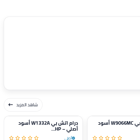
شاهد المزيد
درام اتش بي W9066MC أسود
درام اتش بي W1332A أسود
أصلي – HP...
أصلي