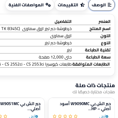
الوصف
التقييمات
المواصفات الفنية
العنصر
التفاصيل
اسم المنتج
خرطوشة حبر ليزر ازرق سماوى (TK 8345C )
اللون
ازرق سماوى
النوع
خرطوشة حبر ليزر
تقنية الطباعة
ليزر
سعة الطباعة
حتى 12,000 صفحة
الطابعات المتوافقة
طابعات كيوسيرا 2552ci - 2553ci - CS 2552ci - CS 2553ci
منتجات ذات صلة
منتجات مختارة خصيصًا لك
حبر اتش بي W9090MC أسود
ح
أصلي – HP...
أصلي...
أصلي
أصلي