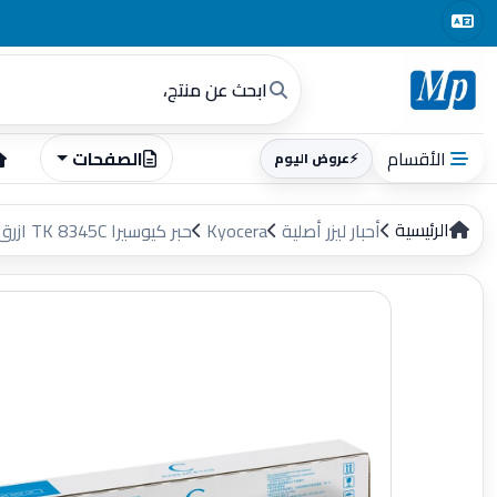
الأقسام
الصفحات
⚡
عروض اليوم
الرئيسية
أحبار ليزر أصلية
Kyocera
حبر كيوسيرا TK 8345C ازرق سماوى