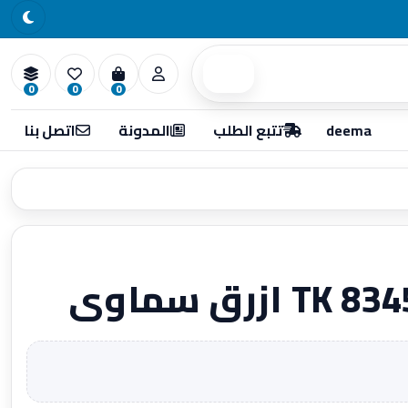
بحث
0
0
0
deema
تتبع الطلب
المدونة
اتصل بنا